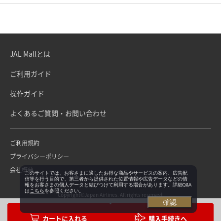
JAL Mallとは
ご利用ガイド
操作ガイド
よくあるご質問・お問い合わせ
ご利用規約
プライバシーポリシー
会社概要
このサイトでは、お客さまに適したお得な商品やサービスの案内、広告配
信等を行う目的で、第三者から提供された位置情報や広告データなどの情
報をお客さまの個人データと結びつけて利用する場合があります。詳細Q&A
は
こちら
を参照ください。
Copyright©Japan Airlines. All rights reserved.
確認
購入手続きへ