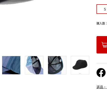
S
購入数
返品・