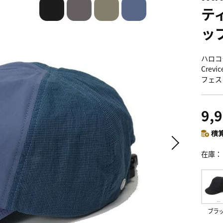
テ
ッ
ハロコモ
Crev
フェス
9,
積算
在庫
ブラ