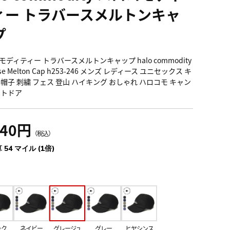
ィー トラバースメルトンキャ
プ
ディティー トラバースメルトンキャップ halo commodity
erse Melton Cap h253-246 メンズ レディース ユニセックス キ
 帽子 刺繍 フェス 登山 ハイキング おしゃれ ハロコモ キャン
ウトドア
940円
（税込）
 54 マイル (1倍)
ック
ネイビー
グレージュ
グレー
ヒヤシンス