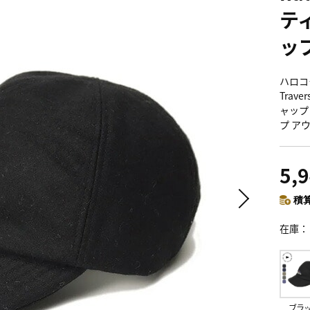
テ
ッ
ハロコモ
Trav
ャップ
プ ア
5,
積算
在庫
ブラ