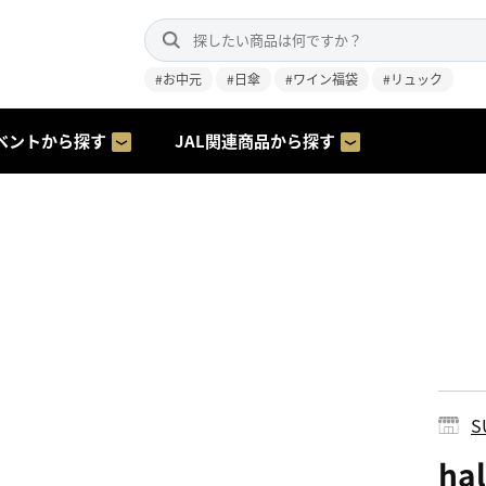
#お中元
#日傘
#ワイン福袋
#リュック
ベントから探す
JAL関連商品から探す
S
ha