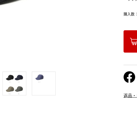
購入数
返品・