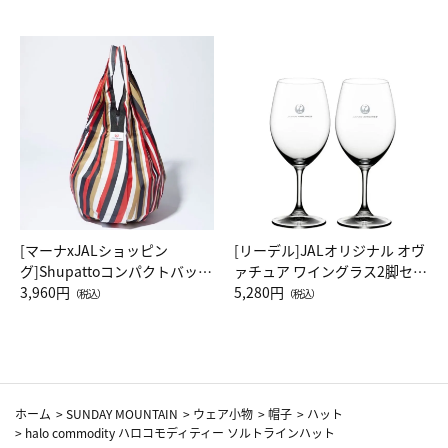
[マーナxJALショッピン
[リーデル]JALオリジナル オヴ
グ]Shupattoコンパクトバッグ
ァチュア ワイングラス2脚セッ
Drop JAL客室乗務員（LC）ス
3,960円
ト（レッドワイン）
5,280円
（税込）
（税込）
カーフ柄
ホーム
>
SUNDAY MOUNTAIN
>
ウェア小物
>
帽子
>
ハット
>
halo commodity ハロコモディティー ソルトラインハット