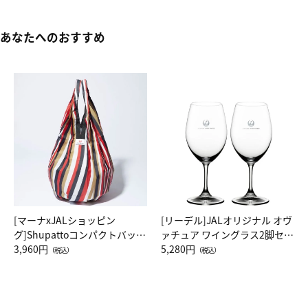
あなたへのおすすめ
[マーナxJALショッピン
[リーデル]JALオリジナル オヴ
グ]Shupattoコンパクトバッグ
ァチュア ワイングラス2脚セッ
Drop JAL客室乗務員（LC）ス
3,960円
ト（レッドワイン）
5,280円
（税込）
（税込）
カーフ柄