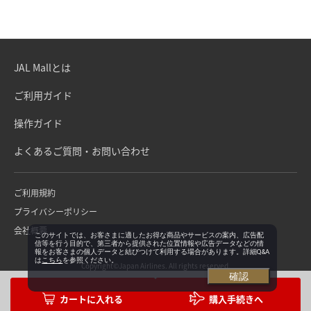
JAL Mallとは
ご利用ガイド
操作ガイド
よくあるご質問・お問い合わせ
ご利用規約
プライバシーポリシー
会社概要
このサイトでは、お客さまに適したお得な商品やサービスの案内、広告配
信等を行う目的で、第三者から提供された位置情報や広告データなどの情
報をお客さまの個人データと結びつけて利用する場合があります。詳細Q&A
は
こちら
を参照ください。
Copyright©Japan Airlines. All rights reserved.
確認
購入手続きへ