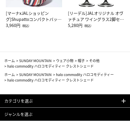
[マーナxJALショッピン
[リーデル]JALオリジナル オヴ
グ]Shupattoコンパクトバッグ
ァチュア ワイングラス2脚セッ
Drop JAL客室乗務員（LC）ス
3,960円
ト（レッドワイン）
5,280円
（税込）
（税込）
カーフ柄
ホーム
>
SUNDAY MOUNTAIN
>
ウェア小物
>
帽子
>
その他
>
halo commodity ハロコモディティー クレストシェード
ホーム
>
SUNDAY MOUNTAIN
>
halo commodity ハロコモディティー
>
halo commodity ハロコモディティー クレストシェード
カテゴリを選ぶ
ジャンルを選ぶ