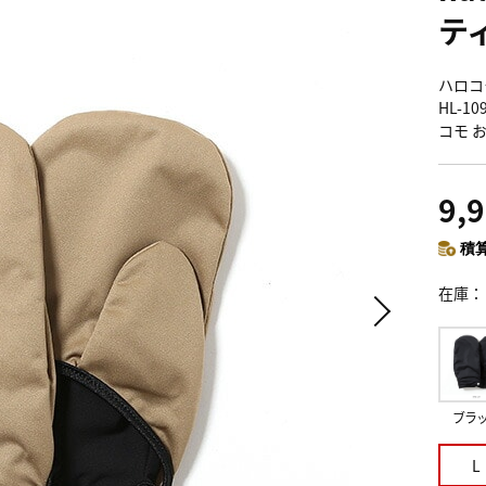
テ
ハロコモ
HL-1
コモ 
9,
積算
在庫
ブラ
L