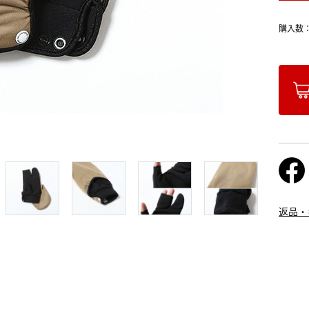
購入数
返品・