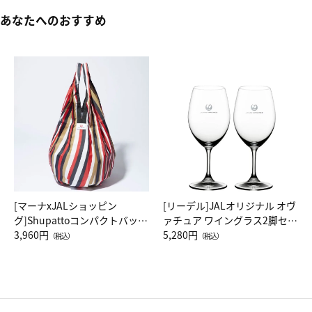
あなたへのおすすめ
[マーナxJALショッピン
[リーデル]JALオリジナル オヴ
グ]Shupattoコンパクトバッグ
ァチュア ワイングラス2脚セッ
Drop JAL客室乗務員（LC）ス
3,960円
ト（レッドワイン）
5,280円
（税込）
（税込）
カーフ柄