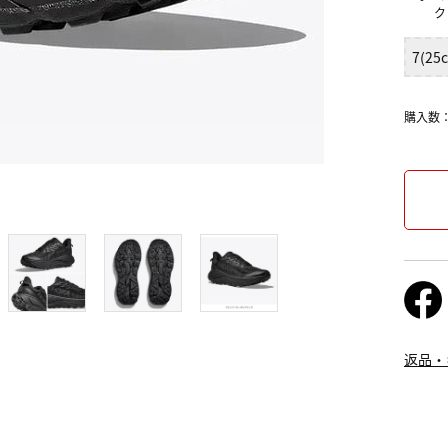
ク
7(25
購入数
返品・