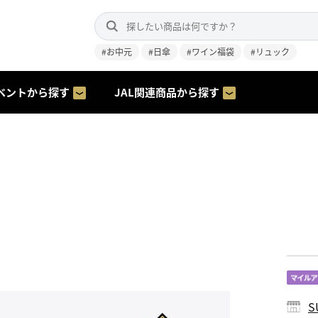
#お中元
#日傘
#ワイン福袋
#リュック
ベントから探す
JAL関連商品から探す
S