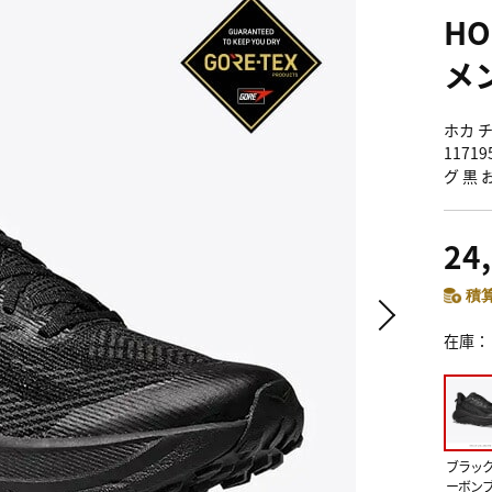
HO
メ
ホカ チ
1171
グ 黒 
24
積算
在庫
ブラッ
ーボン