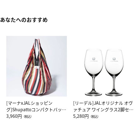
あなたへのおすすめ
[マーナxJALショッピン
[リーデル]JALオリジナル オヴ
グ]Shupattoコンパクトバッグ
ァチュア ワイングラス2脚セッ
Drop JAL客室乗務員（LC）ス
3,960円
ト（レッドワイン）
5,280円
（税込）
（税込）
カーフ柄