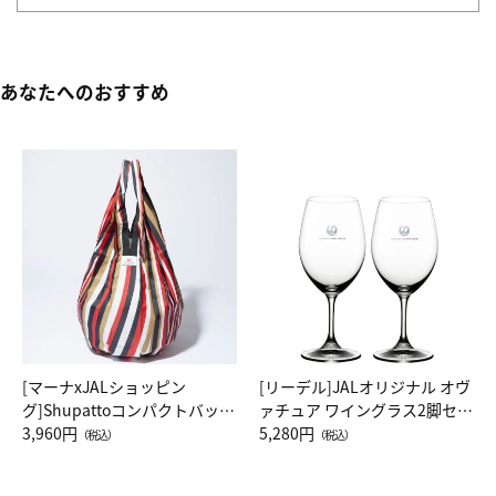
あなたへのおすすめ
[マーナxJALショッピン
[リーデル]JALオリジナル オヴ
グ]Shupattoコンパクトバッグ
ァチュア ワイングラス2脚セッ
Drop JAL客室乗務員（LC）ス
3,960円
ト（レッドワイン）
5,280円
（税込）
（税込）
カーフ柄