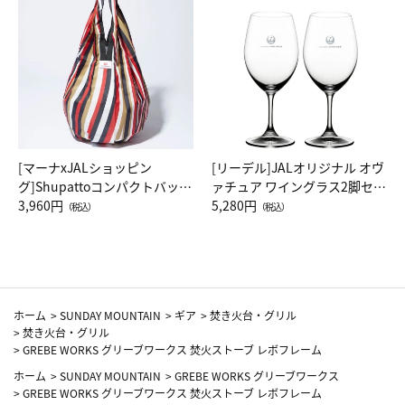
[マーナxJALショッピン
[リーデル]JALオリジナル オヴ
グ]Shupattoコンパクトバッグ
ァチュア ワイングラス2脚セッ
Drop JAL客室乗務員（LC）ス
3,960円
ト（レッドワイン）
5,280円
（税込）
（税込）
カーフ柄
ホーム
>
SUNDAY MOUNTAIN
>
ギア
>
焚き火台・グリル
>
焚き火台・グリル
>
GREBE WORKS グリーブワークス 焚火ストーブ レボフレーム
ホーム
>
SUNDAY MOUNTAIN
>
GREBE WORKS グリーブワークス
>
GREBE WORKS グリーブワークス 焚火ストーブ レボフレーム