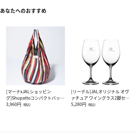
あなたへのおすすめ
[マーナxJALショッピン
[リーデル]JALオリジナル オヴ
グ]Shupattoコンパクトバッグ
ァチュア ワイングラス2脚セッ
Drop JAL客室乗務員（LC）ス
3,960円
ト（レッドワイン）
5,280円
（税込）
（税込）
カーフ柄