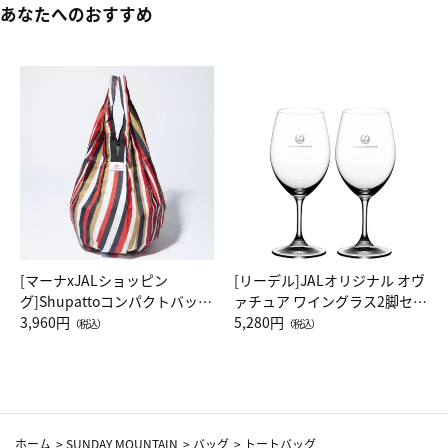
あなたへのおすすめ
[マーナxJALショッピン
[リーデル]JALオリジナル オヴ
グ]Shupattoコンパクトバッグ
ァチュア ワイングラス2脚セッ
Drop JAL客室乗務員（LC）ス
3,960円
ト（レッドワイン）
5,280円
（税込）
（税込）
カーフ柄
ホーム
>
SUNDAY MOUNTAIN
>
バッグ
>
トートバッグ