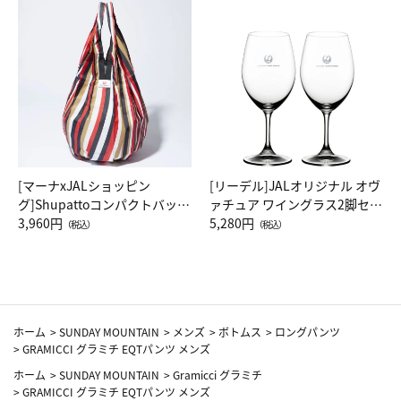
[マーナxJALショッピン
[リーデル]JALオリジナル オヴ
グ]Shupattoコンパクトバッグ
ァチュア ワイングラス2脚セッ
Drop JAL客室乗務員（LC）ス
3,960円
ト（レッドワイン）
5,280円
（税込）
（税込）
カーフ柄
ホーム
>
SUNDAY MOUNTAIN
>
メンズ
>
ボトムス
>
ロングパンツ
>
GRAMICCI グラミチ EQTパンツ メンズ
ホーム
>
SUNDAY MOUNTAIN
>
Gramicci グラミチ
>
GRAMICCI グラミチ EQTパンツ メンズ