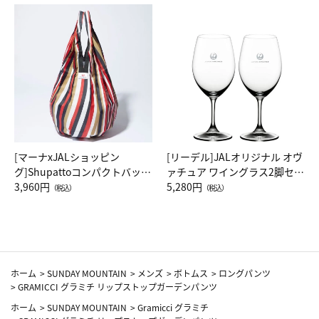
[マーナxJALショッピン
[リーデル]JALオリジナル オヴ
グ]Shupattoコンパクトバッグ
ァチュア ワイングラス2脚セッ
Drop JAL客室乗務員（LC）ス
3,960円
ト（レッドワイン）
5,280円
（税込）
（税込）
カーフ柄
ホーム
>
SUNDAY MOUNTAIN
>
メンズ
>
ボトムス
>
ロングパンツ
>
GRAMICCI グラミチ リップストップガーデンパンツ
ホーム
>
SUNDAY MOUNTAIN
>
Gramicci グラミチ