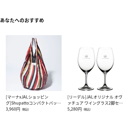
あなたへのおすすめ
[マーナxJALショッピン
[リーデル]JALオリジナル オヴ
グ]Shupattoコンパクトバッグ
ァチュア ワイングラス2脚セッ
Drop JAL客室乗務員（LC）ス
3,960円
ト（レッドワイン）
5,280円
（税込）
（税込）
カーフ柄