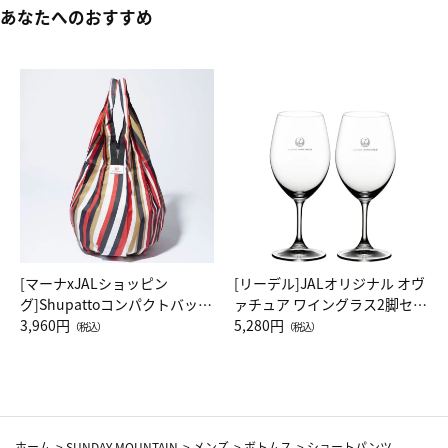
あなたへのおすすめ
[マーナxJALショッピン
[リーデル]JALオリジナル オヴ
グ]Shupattoコンパクトバッグ
ァチュア ワイングラス2脚セッ
Drop JAL客室乗務員（LC）ス
3,960円
ト（レッドワイン）
5,280円
（税込）
（税込）
カーフ柄
ホーム
>
SUNDAY MOUNTAIN
>
メンズ
>
ボトムス
>
ショートパンツ