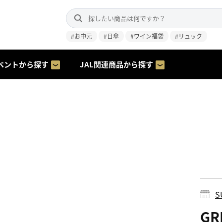
#お中元
#日傘
#ワイン福袋
#リュック
ベントから探す
JAL関連商品から探す
S
GR