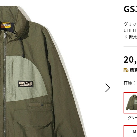
G
グリップ
UTIL
ド 撥
20
積算
在庫
グリ
M