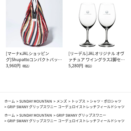
[マーナxJALショッピン
[リーデル]JALオリジナル オヴ
グ]Shupattoコンパクトバッグ
ァチュア ワイングラス2脚セッ
Drop JAL客室乗務員（LC）ス
3,960円
ト（レッドワイン）
5,280円
（税込）
（税込）
カーフ柄
ホーム
>
SUNDAY MOUNTAIN
>
メンズ
>
トップス
>
シャツ・ポロシャツ
>
GRIP SWANY グリップスワニー コーデュロイストレッチフィールドシャツ
ホーム
>
SUNDAY MOUNTAIN
>
GRIP SWANY グリップスワニー
>
GRIP SWANY グリップスワニー コーデュロイストレッチフィールドシャツ