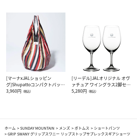
[マーナxJALショッピン
[リーデル]JALオリジナル オヴ
グ]Shupattoコンパクトバッグ
ァチュア ワイングラス2脚セッ
Drop JAL客室乗務員（LC）ス
3,960円
ト（レッドワイン）
5,280円
（税込）
（税込）
カーフ柄
ホーム
>
SUNDAY MOUNTAIN
>
メンズ
>
ボトムス
>
ショートパンツ
>
GRIP SWANY グリップスワニー リップストップサプレックスギアショーツ