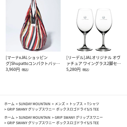
[マーナxJALショッピン
[リーデル]JALオリジナル オヴ
グ]Shupattoコンパクトバッグ
ァチュア ワイングラス2脚セッ
Drop JAL客室乗務員（LC）ス
3,960円
ト（レッドワイン）
5,280円
（税込）
（税込）
カーフ柄
ホーム
>
SUNDAY MOUNTAIN
>
メンズ
>
トップス
>
Tシャツ
>
GRIP SWANY グリップスワニー ボックスロゴドライS/S TEE
ホーム
>
SUNDAY MOUNTAIN
>
GRIP SWANY グリップスワニー
>
GRIP SWANY グリップスワニー ボックスロゴドライS/S TEE