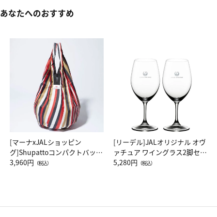
あなたへのおすすめ
[マーナxJALショッピン
[リーデル]JALオリジナル オヴ
グ]Shupattoコンパクトバッグ
ァチュア ワイングラス2脚セッ
Drop JAL客室乗務員（LC）ス
3,960円
ト（レッドワイン）
5,280円
（税込）
（税込）
カーフ柄