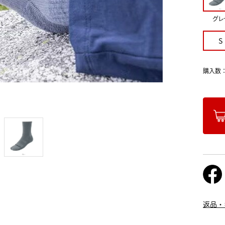
グレ
S
購入数
返品・