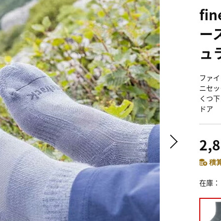
fi
ー
ュ
ファイ
ニセック
くつ下
ドア
2,
積算
在庫