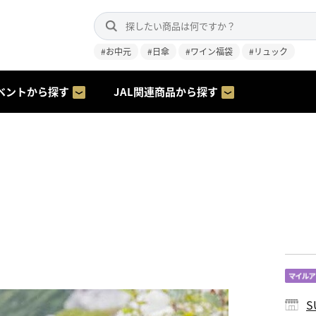
#お中元
#日傘
#ワイン福袋
#リュック
ベントから探す
JAL関連商品から探す
S