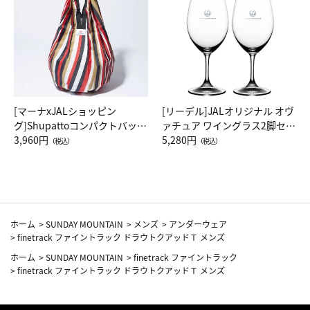
[マーナxJALショッピン
[リーデル]JALオリジナル オヴ
グ]Shupattoコンパクトバッグ
ァチュア ワイングラス2脚セッ
Drop JAL客室乗務員（LC）ス
3,960円
ト（レッドワイン）
5,280円
（税込）
（税込）
カーフ柄
ホーム
>
SUNDAY MOUNTAIN
>
メンズ
>
アンダーウェア
>
finetrack ファイントラック ドラウトクアッドＴ メンズ
ホーム
>
SUNDAY MOUNTAIN
>
finetrack ファイントラック
>
finetrack ファイントラック ドラウトクアッドＴ メンズ