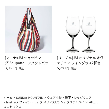
[マーナxJALショッピン
[リーデル]JALオリジナル オヴ
グ]Shupattoコンパクトバッグ
ァチュア ワイングラス2脚セッ
Drop JAL客室乗務員（LC）ス
3,960円
ト（レッドワイン）
5,280円
（税込）
（税込）
カーフ柄
ホーム
>
SUNDAY MOUNTAIN
>
ウェア小物
>
靴下・レッグウェア
>
finetrack ファイントラック メリノスピンソックスアルパインレギュラー
ユニセックス