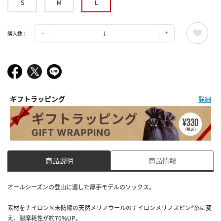
S
M
L
購入数：
ギフトラッピング
詳細
商品説明
商品情報
オールシーズンの登山に適した厚手モデルのソックス。
素材をナイロン×未防縮の天然メリノウールのナイロンメリノスピン®糸に変
え、耐摩耗性が約70%UP。