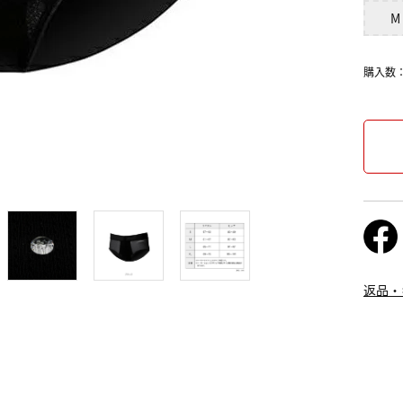
M
購入数
返品・