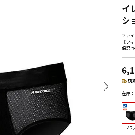
イ
シ
ファイ
【ウィメ
保温 
6,
積算
在庫
ブラ