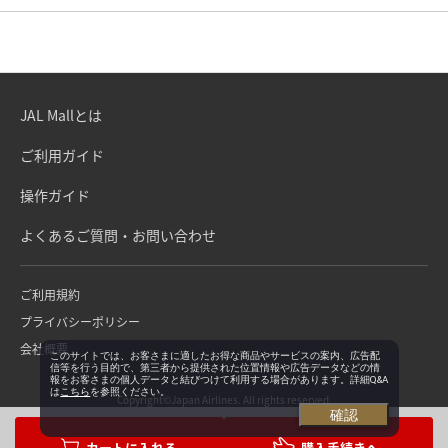
JAL Mallとは
ご利用ガイド
操作ガイド
よくあるご質問・お問い合わせ
ご利用規約
プライバシーポリシー
会社概要
このサイトでは、お客さまに適したお得な商品やサービスの案内、広告配
信等を行う目的で、第三者から提供された位置情報や広告データなどの情
報をお客さまの個人データと結びつけて利用する場合があります。詳細Q&A
は
こちら
を参照ください。
Copyright©Japan Airlines. All rights reserved.
確認
購入手続きへ