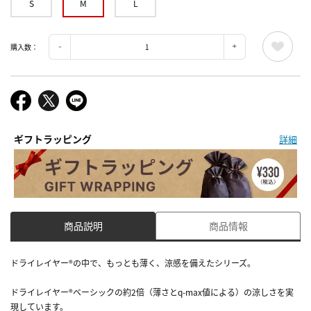
S
M
L
購入数：
ギフトラッピング
詳細
商品説明
商品情報
ドライレイヤー®の中で、もっとも薄く、涼感を備えたシリーズ。
ドライレイヤー®ベーシックの約2倍（薄さとq-max値による）の涼しさを実
現しています。