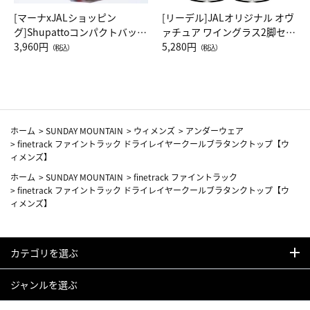
[マーナxJALショッピン
[リーデル]JALオリジナル オヴ
グ]Shupattoコンパクトバッグ
ァチュア ワイングラス2脚セッ
Drop JAL客室乗務員（LC）ス
3,960円
ト（レッドワイン）
5,280円
（税込）
（税込）
カーフ柄
ホーム
>
SUNDAY MOUNTAIN
>
ウィメンズ
>
アンダーウェア
>
finetrack ファイントラック ドライレイヤークールブラタンクトップ【ウ
ィメンズ】
ホーム
>
SUNDAY MOUNTAIN
>
finetrack ファイントラック
>
finetrack ファイントラック ドライレイヤークールブラタンクトップ【ウ
ィメンズ】
カテゴリを選ぶ
ジャンルを選ぶ