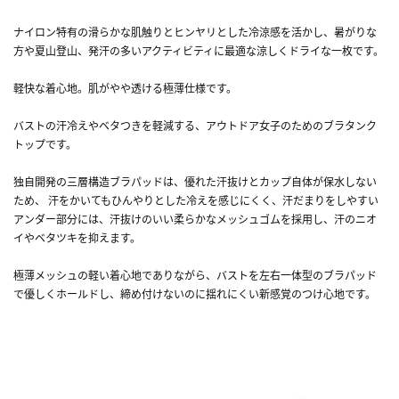
ナイロン特有の滑らかな肌触りとヒンヤリとした冷涼感を活かし、暑がりな
方や夏山登山、発汗の多いアクティビティに最適な涼しくドライな一枚です。
軽快な着心地。肌がやや透ける極薄仕様です。
バストの汗冷えやベタつきを軽減する、アウトドア女子のためのブラタンク
トップです。
独自開発の三層構造ブラパッドは、優れた汗抜けとカップ自体が保水しない
ため、 汗をかいてもひんやりとした冷えを感じにくく、汗だまりをしやすい
アンダー部分には、汗抜けのいい柔らかなメッシュゴムを採用し、汗のニオ
イやベタツキを抑えます。
極薄メッシュの軽い着心地でありながら、バストを左右一体型のブラパッド
で優しくホールドし、締め付けないのに揺れにくい新感覚のつけ心地です。