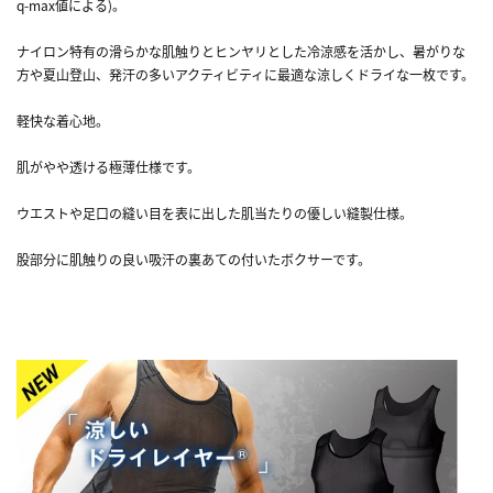
q-max値による)。
ナイロン特有の滑らかな肌触りとヒンヤリとした冷涼感を活かし、暑がりな
方や夏山登山、発汗の多いアクティビティに最適な涼しくドライな一枚です。
軽快な着心地。
肌がやや透ける極薄仕様です。
ウエストや足口の縫い目を表に出した肌当たりの優しい縫製仕様。
股部分に肌触りの良い吸汗の裏あての付いたボクサーです。