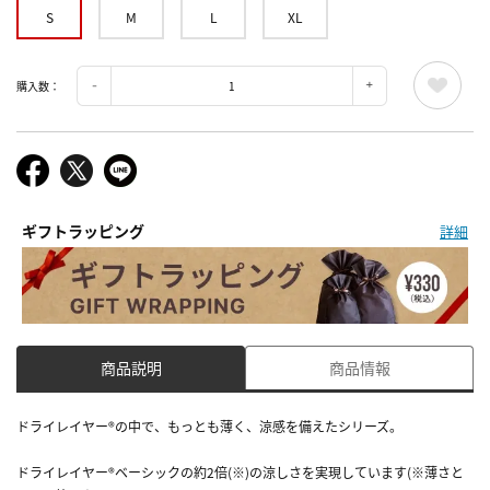
S
M
L
XL
購入数：
ギフトラッピング
詳細
商品説明
商品情報
ドライレイヤー®の中で、もっとも薄く、涼感を備えたシリーズ。
ドライレイヤー®ベーシックの約2倍(※)の涼しさを実現しています(※薄さと