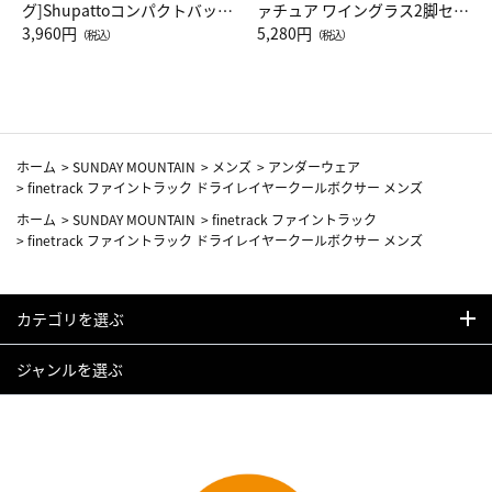
グ]Shupattoコンパクトバッグ
ァチュア ワイングラス2脚セッ
Drop JAL客室乗務員（LC）ス
3,960円
ト（レッドワイン）
5,280円
（税込）
（税込）
カーフ柄
ホーム
>
SUNDAY MOUNTAIN
>
メンズ
>
アンダーウェア
>
finetrack ファイントラック ドライレイヤークールボクサー メンズ
ホーム
>
SUNDAY MOUNTAIN
>
finetrack ファイントラック
>
finetrack ファイントラック ドライレイヤークールボクサー メンズ
カテゴリを選ぶ
ジャンルを選ぶ