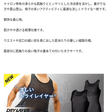
ナイロン特有の滑らかな肌触りとヒンヤリとした冷涼感を活かし、暑がりな
方や夏山登山、発汗の多いアクティビティに最適な涼しくドライな一枚です。
軽快な着心地。
肌がやや透ける極薄仕様です。
ウエストや足口の縫い目を表に出した肌当たりの優しい縫製仕様。
股部分に肌触りの良い吸汗の裏あての付いたボクサーです。