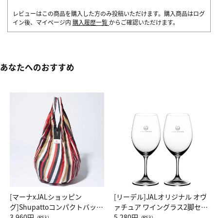
レビューはこの商品を購入した方のみ投稿いただけます。購入商品はログ
イン後、マイページ内
購入履歴一覧
からご確認いただけます。
あなたへのおすすめ
[マーナxJALショッピン
[リーデル]JALオリジナル オヴ
グ]Shupattoコンパクトバッグ
ァチュア ワイングラス2脚セッ
Drop JAL客室乗務員（LC）ス
3,960円
ト（レッドワイン）
5,280円
（税込）
（税込）