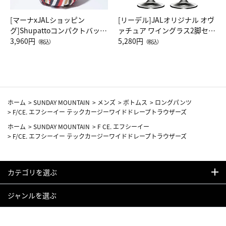
[マーナxJALショッピン
[リーデル]JALオリジナル オヴ
グ]Shupattoコンパクトバッグ
ァチュア ワイングラス2脚セッ
Drop JAL客室乗務員（LC）ス
3,960円
ト（レッドワイン）
5,280円
（税込）
（税込）
カーフ柄
ホーム
>
SUNDAY MOUNTAIN
>
メンズ
>
ボトムス
>
ロングパンツ
>
F/CE. エフシーイー テックカージーワイドドレープトラウザーズ
ホーム
>
SUNDAY MOUNTAIN
>
F CE. エフシーイー
>
F/CE. エフシーイー テックカージーワイドドレープトラウザーズ
カテゴリを選ぶ
ジャンルを選ぶ