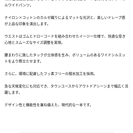
ルワイドパンツ。
ナイロン×コットンのカルゼ織りによるマットな光沢と、美しいドレープ感
が上品な印象を演出します。
ウエストはゴムとドローコードを組み合わせたイージー仕様で、快適な穿き
心地とスムーズなサイズ調整を実現。
腰まわりに施したタックが立体感を生み、ボリュームのあるワイドシルエッ
トをより際立たせます。
さらに、環境に配慮したフッ素フリーの撥水加工を採用。
急な天候変化にも対応でき、タウンユースからアウトドアシーンまで幅広く活
躍します。
デザイン性と機能性を兼ね備えた、現代的な一本です。