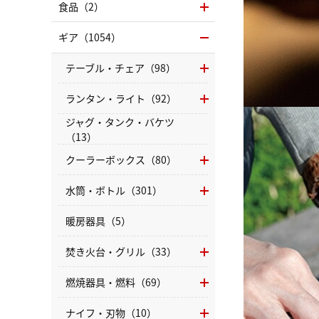
食品（2）
ギア（1054）
テーブル・チェア（98）
ランタン・ライト（92）
ジャグ・タンク・バケツ
（13）
クーラーボックス（80）
水筒・ボトル（301）
暖房器具（5）
焚き火台・グリル（33）
燃焼器具・燃料（69）
ナイフ・刃物（10）