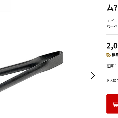
ム?
エバニュ
バーベ
2,
積算
在庫
購入数