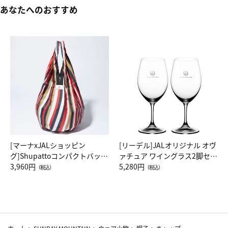
あなたへのおすすめ
[マーナxJALショッピン
[リーデル]JALオリジナル オヴ
グ]Shupattoコンパクトバッグ
ァチュア ワイングラス2脚セッ
Drop JAL客室乗務員（LC）ス
3,960円
ト（レッドワイン）
5,280円
（税込）
（税込）
カーフ柄