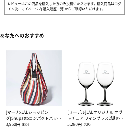
レビューはこの商品を購入した方のみ投稿いただけます。購入商品はログ
イン後、マイページ内
購入履歴一覧
からご確認いただけます。
あなたへのおすすめ
[マーナxJALショッピン
[リーデル]JALオリジナル オヴ
グ]Shupattoコンパクトバッグ
ァチュア ワイングラス2脚セッ
Drop JAL客室乗務員（LC）ス
3,960円
ト（レッドワイン）
5,280円
（税込）
（税込）