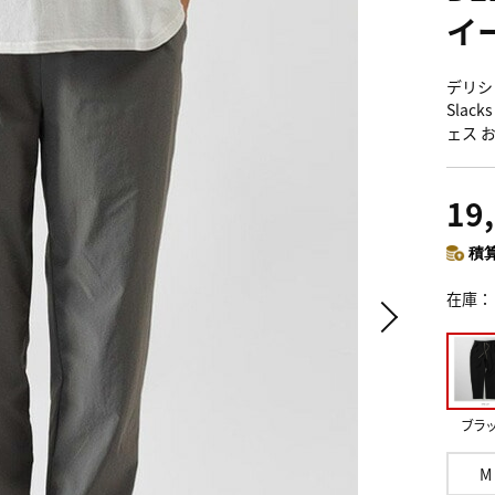
イ
デリシャ
Slac
ェス 
19
積算
在庫
ブラ
M