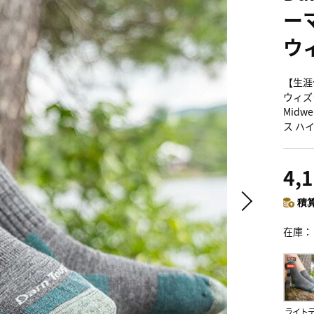
ー
ウ
【生涯
ウィズク
Midwe
ス ハ
4,
積算
在庫
ライト