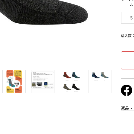
ル
S
購入数
返品・