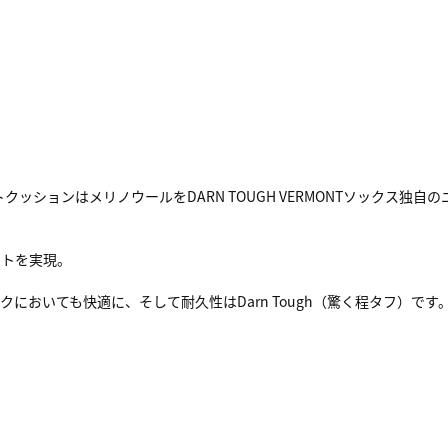
ェイトクッションはメリノウールをDARN TOUGH VERMONTソック
ットを実現。
おいても快適に、そして耐久性はDarn Tough（驚く程タフ）です