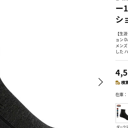
ー
シ
【生涯
ョン Da
メンズ 
した 
4,
積算
在庫
ダーク