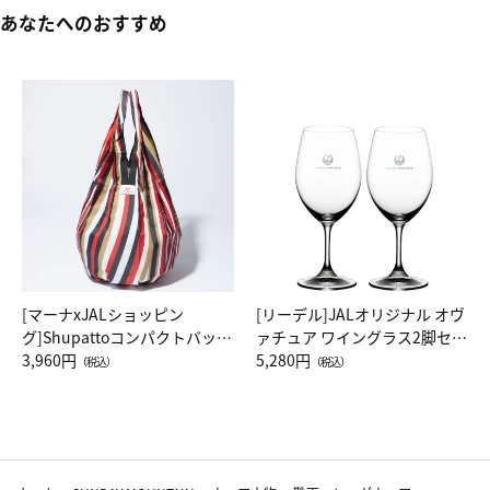
あなたへのおすすめ
[マーナxJALショッピン
[リーデル]JALオリジナル オヴ
グ]Shupattoコンパクトバッグ
ァチュア ワイングラス2脚セッ
Drop JAL客室乗務員（LC）ス
3,960円
ト（レッドワイン）
5,280円
（税込）
（税込）
カーフ柄