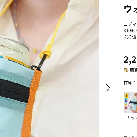
ウ
コブマス
8109
ぶら派
2,
積算
在庫
サッ