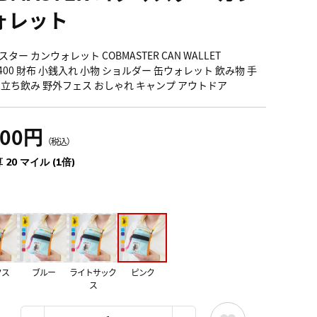
ォレット
ター カンウォレット COBMASTER CAN WALLET
0400 財布 小銭入れ 小物 ショルダー 缶ウォレット 飲み物 手
 立ち飲み 野外フェス おしゃれ キャンプ アウトドア
200円
（税込）
 20 マイル (1倍)
クス
ブルー
ライトサック
ピンク
ス