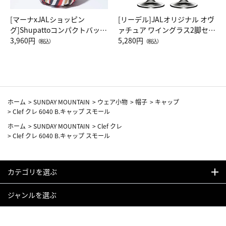
[マーナxJALショッピン
[リーデル]JALオリジナル オヴ
グ]Shupattoコンパクトバッグ
ァチュア ワイングラス2脚セッ
Drop JAL客室乗務員（LC）ス
3,960円
ト（レッドワイン）
5,280円
（税込）
（税込）
カーフ柄
ホーム
>
SUNDAY MOUNTAIN
>
ウェア小物
>
帽子
>
キャップ
>
Clef クレ 6040 B.キャップ スモール
ホーム
>
SUNDAY MOUNTAIN
>
Clef クレ
>
Clef クレ 6040 B.キャップ スモール
カテゴリを選ぶ
ジャンルを選ぶ