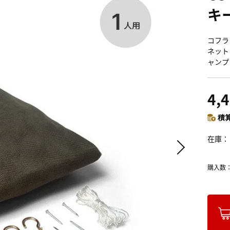
キ
コフラン
ネット
ャンプ
4,
積算
在庫
購入数