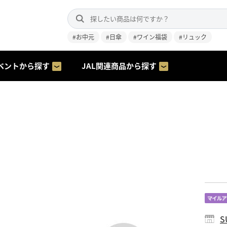
#お中元
#日傘
#ワイン福袋
#リュック
ベントから探す
JAL関連商品から探す
S