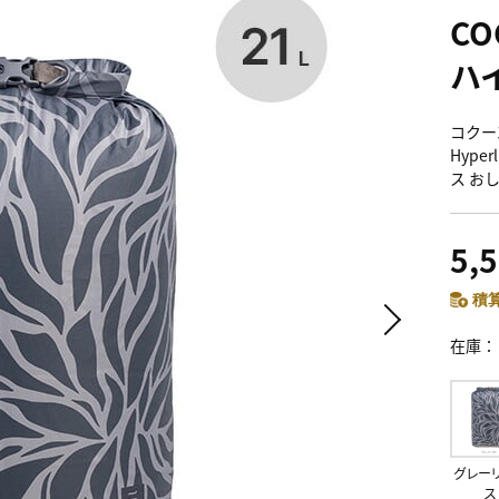
C
ハ
コクーン
Hype
ス お
5,
積算
在庫
グレー
ス