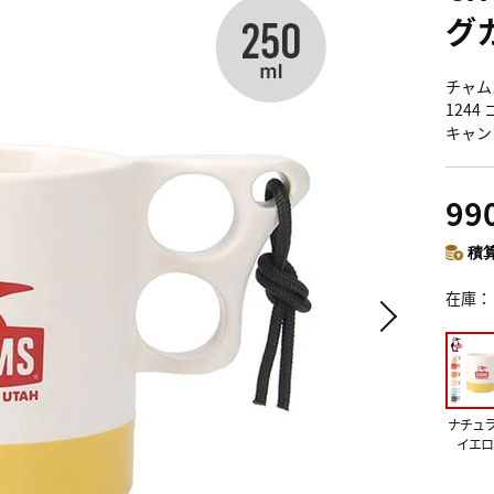
グ
チャムス
124
キャン
99
積算
在庫
ナチュ
イエロ