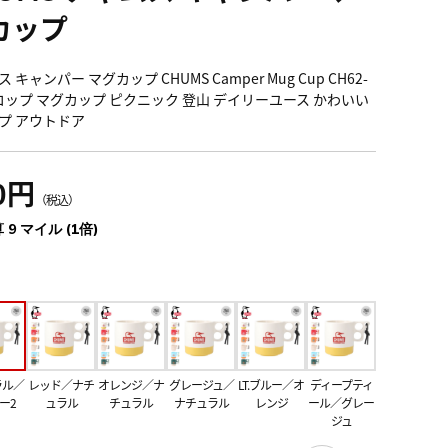
カップ
 キャンパー マグカップ CHUMS Camper Mug Cup CH62-
4 コップ マグカップ ピクニック 登山 デイリーユース かわいい
プ アウトドア
0円
（税込）
 9 マイル (1倍)
ラル／
レッド／ナチ
オレンジ／ナ
グレージュ／
LT.ブルー／オ
ディープティ
ー2
ュラル
チュラル
ナチュラル
レンジ
ール／グレー
ジュ