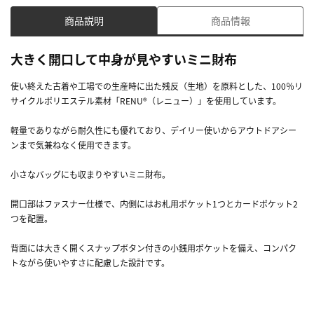
商品説明
商品情報
大きく開口して中身が見やすいミニ財布
使い終えた古着や工場での生産時に出た残反（生地）を原料とした、100％リ
サイクルポリエステル素材「RENU®（レニュー）」を使用しています。
軽量でありながら耐久性にも優れており、デイリー使いからアウトドアシー
ンまで気兼ねなく使用できます。
小さなバッグにも収まりやすいミニ財布。
開口部はファスナー仕様で、内側にはお札用ポケット1つとカードポケット2
つを配置。
背面には大きく開くスナップボタン付きの小銭用ポケットを備え、コンパク
トながら使いやすさに配慮した設計です。