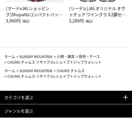
[マーナxJALショッピン
[リーデル]JALオリジナル オヴ
グ]Shupattoコンパクトバッグ
ァチュア ワイングラス2脚セッ
Drop JAL客室乗務員（LC）ス
3,960円
ト（レッドワイン）
5,280円
（税込）
（税込）
カーフ柄
ホーム
>
SUNDAY MOUNTAIN
>
小物・雑貨
>
財布・ケース
>
CHUMS チャムス リサイクルLシェイプトジップウォレット
ホーム
>
SUNDAY MOUNTAIN
>
CHUMS チャムス
>
CHUMS チャムス リサイクルLシェイプトジップウォレット
カテゴリを選ぶ
ジャンルを選ぶ