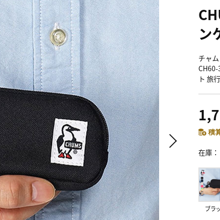
C
ン
チャムス
CH60
ト 旅
1,
積算
在庫
ブラ