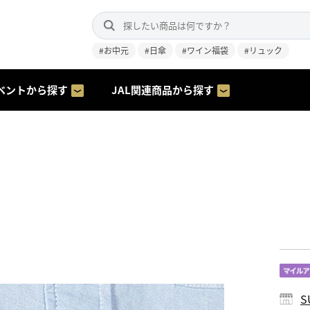
#お中元
#日傘
#ワイン福袋
#リュック
ベントから探す
JAL関連商品から探す
S