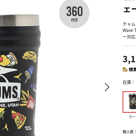
ェ
チャム
Wave
ー対応
3,
積算
在庫
フー
購入数