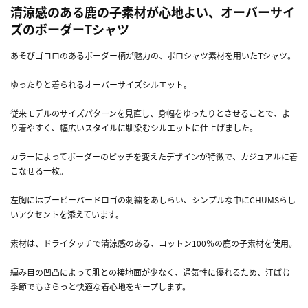
清涼感のある鹿の子素材が心地よい、オーバーサイ
ズのボーダーTシャツ
あそびゴコロのあるボーダー柄が魅力の、ポロシャツ素材を用いたTシャツ。
ゆったりと着られるオーバーサイズシルエット。
従来モデルのサイズパターンを見直し、身幅をゆったりとさせることで、よ
り着やすく、幅広いスタイルに馴染むシルエットに仕上げました。
カラーによってボーダーのピッチを変えたデザインが特徴で、カジュアルに着
こなせる一枚。
左胸にはブービーバードロゴの刺繍をあしらい、シンプルな中にCHUMSらし
いアクセントを添えています。
素材は、ドライタッチで清涼感のある、コットン100％の鹿の子素材を使用。
編み目の凹凸によって肌との接地面が少なく、通気性に優れるため、汗ばむ
季節でもさらっと快適な着心地をキープします。