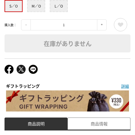
S／O
M／O
L／O
購入数：
在庫がありません
ギフトラッピング
詳細
商品説明
商品情報