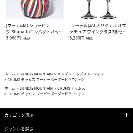
[マーナxJALショッピン
[リーデル]JALオリジナル オヴ
グ]Shupattoコンパクトバッグ
ァチュア ワイングラス2脚セッ
Drop JAL客室乗務員（LC）ス
3,960円
ト（レッドワイン）
5,280円
（税込）
（税込）
カーフ柄
ホーム
>
SUNDAY MOUNTAIN
>
メンズ
>
トップス
>
Tシャツ
>
CHUMS チャムス ブービーボーダーピケTシャツ
ホーム
>
SUNDAY MOUNTAIN
>
CHUMS チャムス
>
CHUMS チャムス ブービーボーダーピケTシャツ
カテゴリを選ぶ
ジャンルを選ぶ