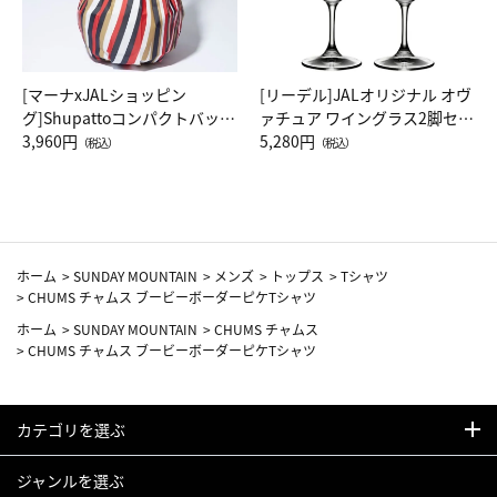
[マーナxJALショッピン
[リーデル]JALオリジナル オヴ
グ]Shupattoコンパクトバッグ
ァチュア ワイングラス2脚セッ
Drop JAL客室乗務員（LC）ス
3,960円
ト（レッドワイン）
5,280円
（税込）
（税込）
カーフ柄
ホーム
>
SUNDAY MOUNTAIN
>
メンズ
>
トップス
>
Tシャツ
>
CHUMS チャムス ブービーボーダーピケTシャツ
ホーム
>
SUNDAY MOUNTAIN
>
CHUMS チャムス
>
CHUMS チャムス ブービーボーダーピケTシャツ
カテゴリを選ぶ
ジャンルを選ぶ