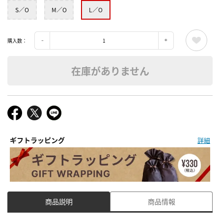
S／O
M／O
L／O
購入数：
在庫がありません
ギフトラッピング
詳細
商品説明
商品情報