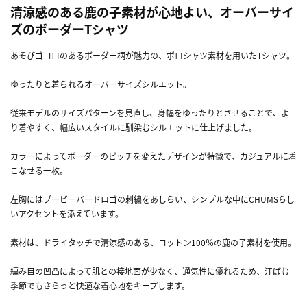
清涼感のある鹿の子素材が心地よい、オーバーサイ
ズのボーダーTシャツ
あそびゴコロのあるボーダー柄が魅力の、ポロシャツ素材を用いたTシャツ。
ゆったりと着られるオーバーサイズシルエット。
従来モデルのサイズパターンを見直し、身幅をゆったりとさせることで、よ
り着やすく、幅広いスタイルに馴染むシルエットに仕上げました。
カラーによってボーダーのピッチを変えたデザインが特徴で、カジュアルに着
こなせる一枚。
左胸にはブービーバードロゴの刺繍をあしらい、シンプルな中にCHUMSらし
いアクセントを添えています。
素材は、ドライタッチで清涼感のある、コットン100％の鹿の子素材を使用。
編み目の凹凸によって肌との接地面が少なく、通気性に優れるため、汗ばむ
季節でもさらっと快適な着心地をキープします。