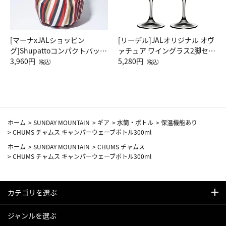
[マーナxJALショッピン
[リーデル]JALオリジナル オヴ
グ]Shupattoコンパクトバッグ
ァチュア ワイングラス2脚セッ
Drop JAL客室乗務員（LC）ス
3,960円
ト（レッドワイン）
5,280円
（税込）
（税込）
カーフ柄
ホーム
>
SUNDAY MOUNTAIN
>
ギア
>
水筒・ボトル
>
保温機能あり
>
CHUMS チャムス キャンパーウェーブボトル300ml
ホーム
>
SUNDAY MOUNTAIN
>
CHUMS チャムス
>
CHUMS チャムス キャンパーウェーブボトル300ml
カテゴリを選ぶ
ジャンルを選ぶ