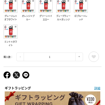
グレージュ×
オレンジ×ブ
グリーン×イ
ディープティー
LT.ブルー×レ
オフホワイト
ルー
エロー
ル×オレンジ
ッド
ミント×ホワ
イト
購入数：
ギフトラッピング
詳細