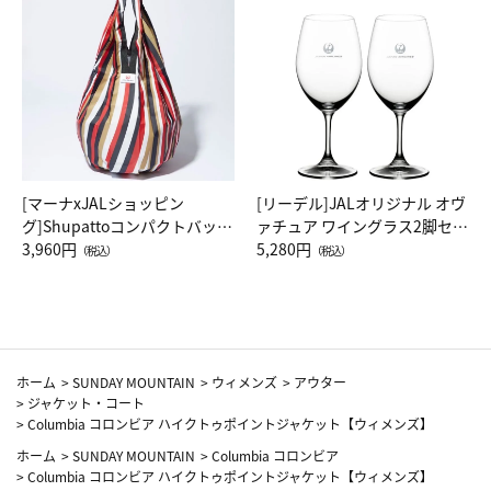
[マーナxJALショッピン
[リーデル]JALオリジナル オヴ
グ]Shupattoコンパクトバッグ
ァチュア ワイングラス2脚セッ
Drop JAL客室乗務員（LC）ス
3,960円
ト（レッドワイン）
5,280円
（税込）
（税込）
カーフ柄
ホーム
>
SUNDAY MOUNTAIN
>
ウィメンズ
>
アウター
>
ジャケット・コート
>
Columbia コロンビア ハイクトゥポイントジャケット【ウィメンズ】
ホーム
>
SUNDAY MOUNTAIN
>
Columbia コロンビア
>
Columbia コロンビア ハイクトゥポイントジャケット【ウィメンズ】